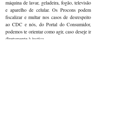
máquina de lavar, geladeira, fogão, televisão 
e aparelho de celular. Os Procons podem 
fiscalizar e multar nos casos de desrespeito 
ao CDC e nós, do Portal do Consumidor, 
podemos te orientar como agir, caso deseje ir 
diretamente à justiça.
Respondendo a Pergunta do título, "o que 
fazer?"
Primeiro, vá até a loja que comprou o 
produto e de forma educada, converse com o 
vendedor sobre o ocorrido (é provável que 
ele não saiba do prazo para solucionar o 
problema, ou mais provavel ainda que tenha 
recebido ordem de efetuar a troca, para tentar 
fidelizar o cliente), caso ele troque o produto, 
parabéns, problema resolvido. Caso se 
negue, não fique furioso (muito difícil, 