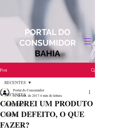
PORTAL DO
CONSUMIDOR
BAHIA
Post
RECENTES
Portal do Consumidor
RECENTES
31 de out. de 2017
4 min de leitura
COMPREI UM PRODUTO
MATÉRIAS
COM DEFEITO, O QUE
DICAS
FAZER?