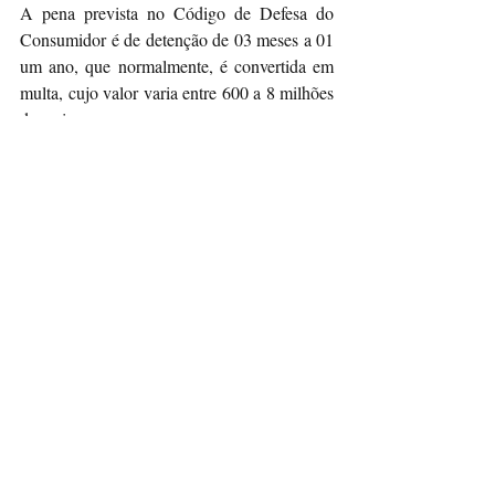
A pena prevista no Código de Defesa do 
Consumidor é de detenção de 03 meses a 01 
um ano, que normalmente, é convertida em 
multa, cujo valor varia entre 600 a 8 milhões 
de reais.
prazo
defeito
troca de produto
dicas ao consumidor
dicas portal do consumidor
vício aparente
dicas consumidor
conserto de produto
garantia estendida
vício oculto
garantia legal
produto
vício do serviço
devolução de dinheiro de consorcio
consorcio de carro
consorcio
desistencia de consorcio
portal do consumidor salvador
portal do consumidor bahia
sites a serem evitados
black fraude
serasa
dividas
spc
portal do consumidor org
cadastro de inadimplentes
negativação
Black Friday
prescrição de dividas
inadimplentes