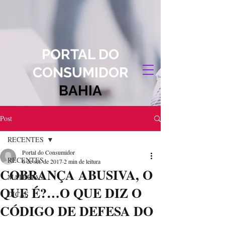
PORTAL DO
CONSUMIDOR
BAHIA
Post
RECENTES
Portal do Consumidor
RECENTES
6 de set. de 2017
2 min de leitura
COBRANÇA ABUSIVA, O
MATÉRIAS
QUE É?…O QUE DIZ O
DICAS
CÓDIGO DE DEFESA DO